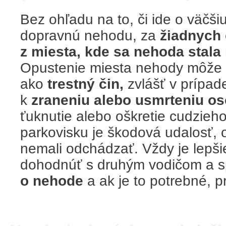
Bez ohľadu na to, či ide o väčši
dopravnú nehodu, za
žiadnych 
z miesta, kde sa nehoda stala 
Opustenie miesta nehody môže b
ako
trestný čin,
zvlášť v prípade
k
zraneniu alebo usmrteniu os
ťuknutie alebo oškretie cudzieh
parkovisku je škodová udalosť, o
nemali odchádzať. Vždy je lepši
dohodnúť s druhým vodičom a 
o nehode
a ak je to potrebné, pr