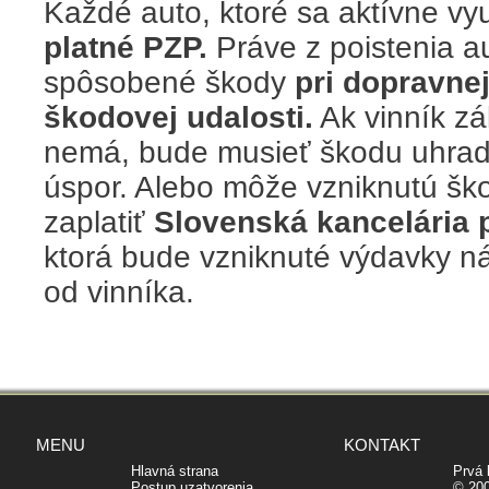
Každé auto, ktoré sa aktívne vy
platné PZP.
Práve z poistenia a
spôsobené škody
pri dopravne
škodovej udalosti.
Ak vinník zá
nemá, bude musieť škodu uhradi
úspor. Alebo môže vzniknutú šk
zaplatiť
Slovenská kancelária 
ktorá bude vzniknuté výdavky 
od vinníka.
MENU
KONTAKT
Hlavná strana
Prvá 
Postup uzatvorenia
© 200