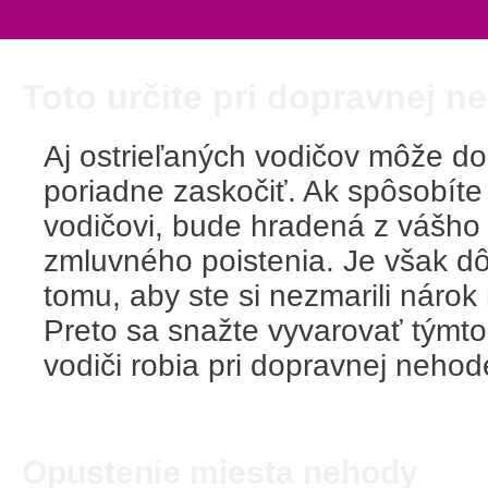
Toto určite pri dopravnej n
Aj ostrieľaných vodičov môže d
poriadne zaskočiť. Ak spôsobít
vodičovi, bude hradená z vášho
zmluvného poistenia. Je však dô
tomu, aby ste si nezmarili nárok
Preto sa snažte vyvarovať týmt
vodiči robia pri dopravnej nehod
Opustenie miesta nehody