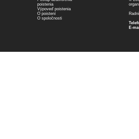
poistenia
organ
Výpoveď poistenia
O poistení
Radni
O spoločnosti
Telef
E-mai