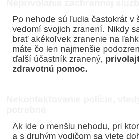
Neprivolanie záchrannej služ
Po nehode sú ľudia častokrát v š
vedomí svojich zranení. Nikdy s
brať akékoľvek zranenie na ľahk
máte čo len najmenšie podozreni
ďalší účastník zranený,
privolaj
zdravotnú pomoc.
Nekontaktovanie polície, vtedy
potrebné
Ak ide o menšiu nehodu, pri ktor
a s druhým vodičom sa viete do