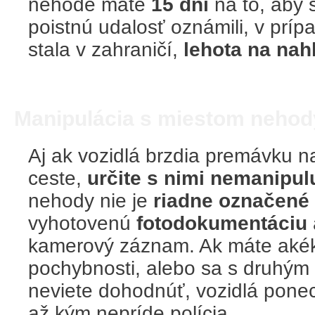
nehode máte
15 dní
na to, aby s
poistnú udalosť oznámili, v prí
stala v zahraničí,
lehota na nahl
Manipulácia s miestom nehod
Aj ak vozidlá brzdia premávku n
ceste,
určite s nimi nemanipulu
nehody nie je
riadne označené
vyhotovenú
fotodokumentáciu
kamerový záznam. Ak máte aké
pochybnosti, alebo sa s druhým
neviete dohodnúť, vozidlá ponec
až kým nepríde polícia.