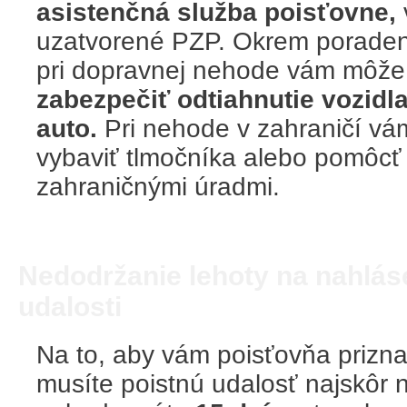
asistenčná služba poisťovne,
uzatvorené PZP. Okrem poradens
pri dopravnej nehode vám môže 
zabezpečiť odtiahnutie vozidl
auto.
Pri nehode v zahraničí v
vybaviť tlmočníka alebo pomôcť 
zahraničnými úradmi.
Nedodržanie lehoty na nahláse
udalosti
Na to, aby vám poisťovňa prizna
musíte poistnú udalosť najskôr n