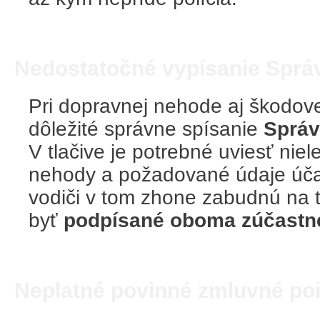
Nedostatočné vypísanie Sprá
Pri dopravnej nehode aj škodovej
dôležité správne spísanie
Správ
V tlačive je potrebné uviesť nie
nehody a požadované údaje úča
vodiči v tom zhone zabudnú na t
byť
podpísané oboma zúčastn
Neplatné povinné zmluvné poi