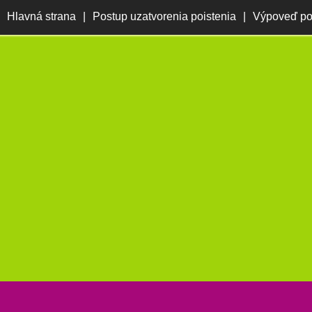
Hlavná strana
|
Postup uzatvorenia poistenia
|
Výpoveď po