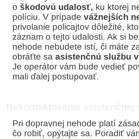
o
škodovú udalosť,
ku ktorej n
políciu. V prípade
vážnejších n
privolanie policajtov dôležité, kt
záznam o tejto udalosti. Ak si b
nehode nebudete istí, či máte za
obráťte sa
asistenčnú službu v
Je operátor vám bude vedieť po
mali ďalej postupovať.
Nekontaktovanie asistenčnej 
Pri dopravnej nehode platí zása
čo robiť, opýtajte sa. Poradiť v